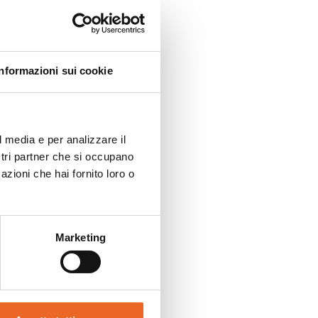
per Pastifici
gnolotto con
o lo stampo.
Informazioni sui cookie
 in funzione.
l media e per analizzare il
ostri partner che si occupano
azioni che hai fornito loro o
Marketing
Z