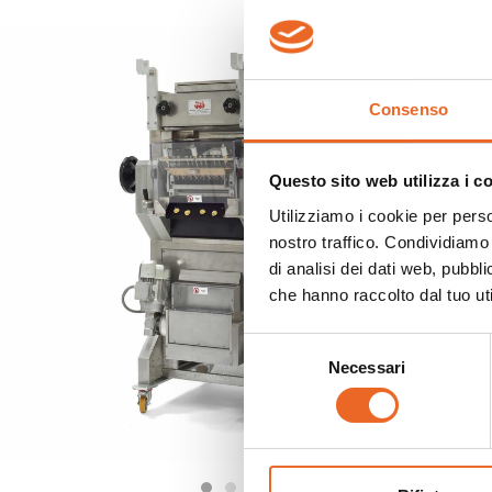
Mac
ind
mac
Consenso
Rip
Com
Questo sito web utilizza i c
Utilizziamo i cookie per perso
nostro traffico. Condividiamo 
di analisi dei dati web, pubbl
che hanno raccolto dal tuo uti
Da
Selezione
Necessari
del
Di
consenso
Pe
Pr