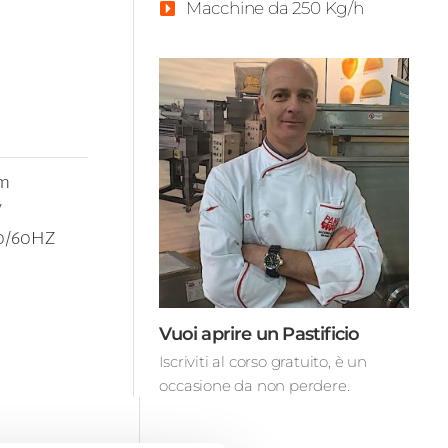
Macchine da 250 Kg/h
m
W
50/60HZ
Vuoi aprire un Pastificio
Iscriviti al corso gratuito, è un
occasione da non perdere.