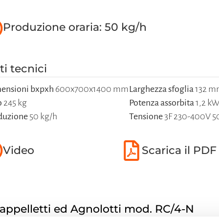
Produzione oraria: 50 kg/h
ti tecnici
ensioni bxpxh
600x700x1400 mm
Larghezza sfoglia
132 m
o
245 kg
Potenza assorbita
1,2 k
duzione
50 kg/h
Tensione
3F 230-400V 
Video
Scarica il PDF
appelletti ed Agnolotti mod. RC/4-N