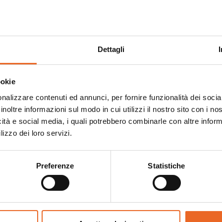
china formatrice per Cappelletti e Agnolotti a 4 punzoni 
ustriali. L’originalità è cambiare formato Cappelletto-A
china in funzione. Altri formati a disposizione cambiand
Dettagli
ieno ed avanzamento della sfoglia regolabili con macchina
pleta di tagliasfridi.
ookie
nalizzare contenuti ed annunci, per fornire funzionalità dei socia
Produzione oraria: 120 kg/h
inoltre informazioni sul modo in cui utilizzi il nostro sito con i n
icità e social media, i quali potrebbero combinarle con altre inform
lizzo dei loro servizi.
ti tecnici
Preferenze
Statistiche
m. bxpxh
860x860x1600 mm
Larghezza sfoglia
262 mm
so
350 kg
Potenza assorbita
1,2 kW
oduzione
120 kg/h
Tensione
3F 230-400V 50/60H