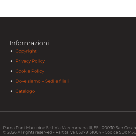
Informazioni
Copyright
Privacy Policy
Cookie Policy
Dove siamo – Sedi e filiali
Catalogo
Pama Parsi Macchine S.r.l. Via Maremmana III, 55 - 00030 San Cesare
© 2026 All rights reserved - Partita iva 03979131004 - Codice SDI: M