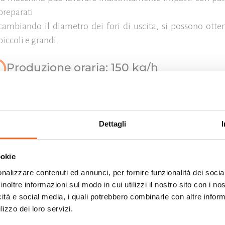
preparati
cambiando il diametro dei fori di uscita, si possono otte
piccoli e grandi.
Produzione oraria: 150 kg/h
ti tecnici
Dettagli
mensioni bxpxh
640x520x1830mm
Peso
155 kg
enza assorbita
1,35 kW
Tensione
3F 230-400V 50/60HZ
ookie
oduzione
150 kg/h
nalizzare contenuti ed annunci, per fornire funzionalità dei socia
inoltre informazioni sul modo in cui utilizzi il nostro sito con i n
Scarica il PDF
Video
icità e social media, i quali potrebbero combinarle con altre inform
lizzo dei loro servizi.