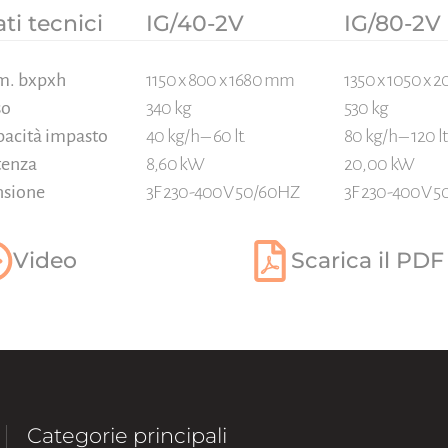
ti tecnici
IG/40-2V
IG/80-2V
m. bxpxh
1150 x 800 x 1680 mm
1350 x 1050 x
so
340 kg
530 kg
pacità impasto
40 kg/h – 60 lt.
80 kg/h – 120 lt
tenza
8,60 kW
20,00 kW
nsione
3F 230-400V 50/60HZ
3F 230-400V 
Video
Scarica il PDF
Categorie principali