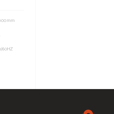
 2000 mm
.
50/60HZ