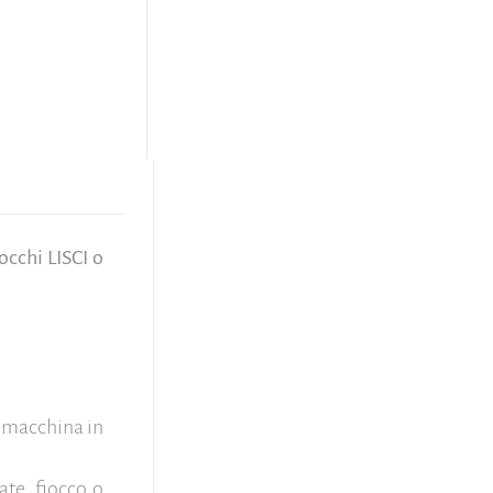
occhi LISCI o
e macchina in
te, fiocco o