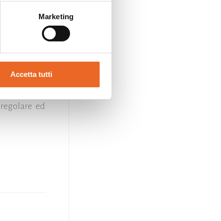
Marketing
pasto per gli
eme. Capacità
Accetta tutti
 regolare ed