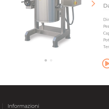
Da
Di
Pe
Ca
Po
Te
Informazioni