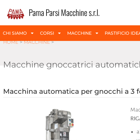
Pama Parsi Macchine s.r.l.
CHI SIAMO
CORSI
MACCHINE
PASTIFICIO IDE
HOME
>
MACCHINE
>
Macchine gnoccatrici automatiche
Macchina automatica per gnocchi a 3 f
Mac
RIG
a