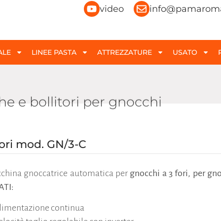
video
info@pamaroma
ALE
LINEE PASTA
ATTREZZATURE
USATO
 e bollitori per gnocchi
ori mod. GN/3-C
china gnoccatrice automatica per
gnocchi a 3 fori, per gno
ATI:
limentazione continua