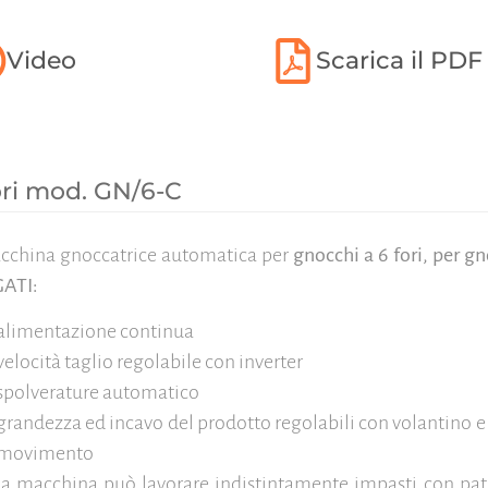
Video
Scarica il PDF
ori mod. GN/6-C
cchina gnoccatrice automatica per
gnocchi a 6 fori, per gn
GATI:
alimentazione continua
velocità taglio regolabile con inverter
spolverature automatico
grandezza ed incavo del prodotto regolabili con volantino 
movimento
la macchina può lavorare indistintamente impasti con pata