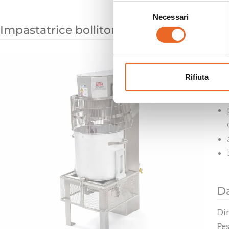
Selezione
Necessari
del
Impastatrice bollitore cuocitore per gn
consenso
Cuo
gno
Rifiuta
pen
Da
Di
Pe