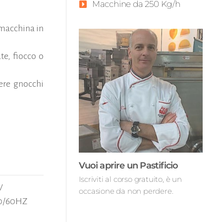
Macchine da 250 Kg/h
 macchina in
te, fiocco o
nere gnocchi
Vuoi aprire un Pastificio
Iscriviti al corso gratuito, è un
W
occasione da non perdere.
50/60HZ