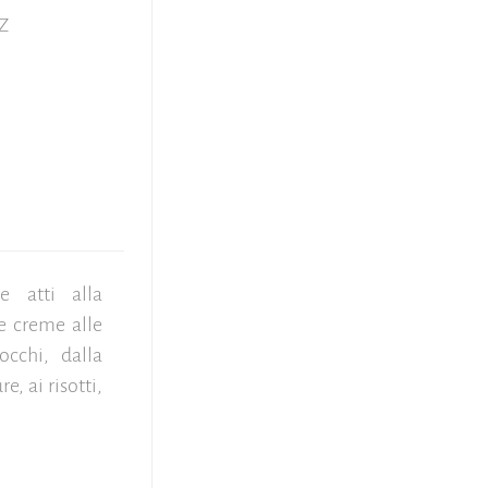
Z
re atti alla
le creme alle
cchi, dalla
e, ai risotti,