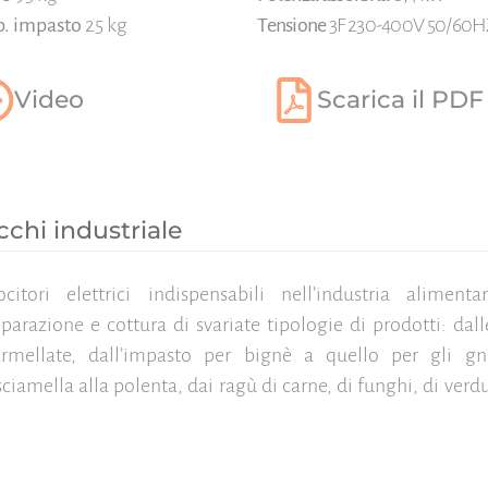
p. impasto
25 kg
Tensione
3F 230-400V 50/60H
Video
Scarica il PDF
cchi industriale
ocitori elettrici indispensabili nell’industria alimenta
parazione e cottura di svariate tipologie di prodotti: dal
rmellate, dall’impasto per bignè a quello per gli gno
ciamella alla polenta, dai ragù di carne, di funghi, di verdur