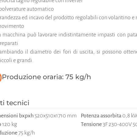
elocità taglio regolabile con inverter
polverature automatico
randezza ed incavo del prodotto regolabili con volantino e
ovimento
a macchina può lavorare indistintamente impasti con pata
reparati
ambiando il diametro dei fori di uscita, si possono otte
iccoli e grandi.
Produzione oraria: 75 kg/h
ti tecnici
ensioni bxpxh
520x510x1710 mm
Potenza assorbita
0,8 k
o
120 kg
Tensione
3F 230-400V 
duzione
75 kg/h