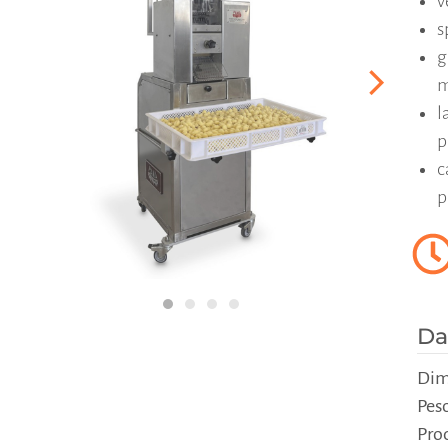
v
s
g
m
l
p
c
p
Da
Dim
Pes
Pro