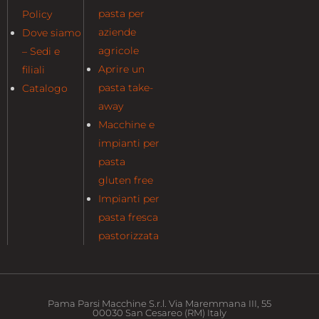
pasta per
Policy
aziende
Dove siamo
agricole
– Sedi e
Aprire un
filiali
pasta take-
Catalogo
away
Macchine e
impianti per
pasta
gluten free
Impianti per
pasta fresca
pastorizzata
Pama Parsi Macchine S.r.l. Via Maremmana III, 55
00030 San Cesareo (RM) Italy