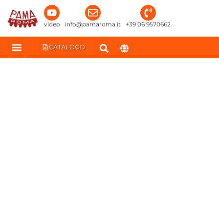
contenuto
video
info@pamaroma.it
+39 06 9570662
CATALOGO
PASTIFICIO IDEALE