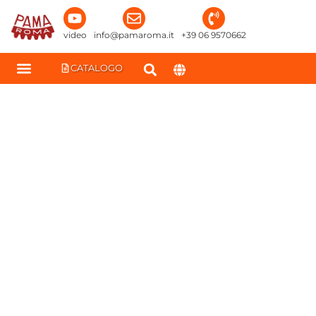
contenuto
video
info@pamaroma.it
+39 06 9570662
CATALOGO
PASTIFICIO IDEALE