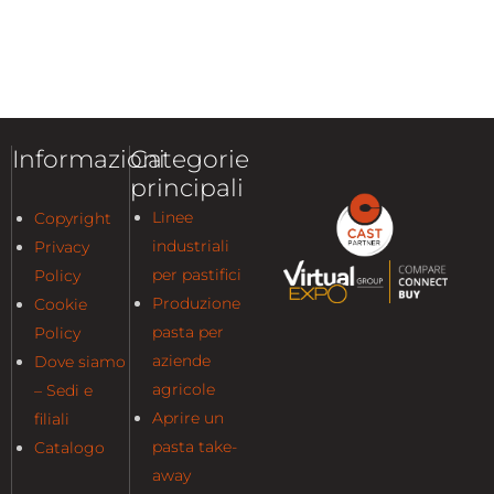
Informazioni
Categorie
principali
Linee
Copyright
industriali
Privacy
per pastifici
Policy
Produzione
Cookie
pasta per
Policy
aziende
Dove siamo
agricole
– Sedi e
Aprire un
filiali
pasta take-
Catalogo
away