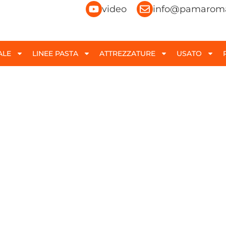
video
info@pamaroma
ALE
LINEE PASTA
ATTREZZATURE
USATO