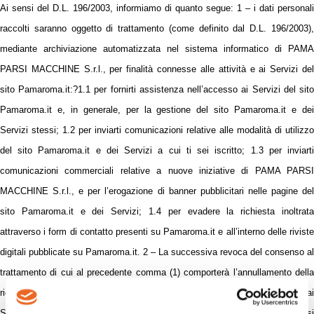
Ai sensi del D.L. 196/2003, informiamo di quanto segue: 1 – i dati personali
raccolti saranno oggetto di trattamento (come definito dal D.L. 196/2003),
mediante archiviazione automatizzata nel sistema informatico di PAMA
PARSI MACCHINE S.r.l., per finalità connesse alle attività e ai Servizi del
sito Pamaroma.it:?1.1 per fornirti assistenza nell’accesso ai Servizi del sito
Pamaroma.it
e, in generale, per la gestione del sito
Pamaroma.it
e de
Servizi stessi; 1.2 per inviarti comunicazioni relative alle modalità di utilizzo
del sito
Pamaroma.it
e dei Servizi a cui ti sei iscritto; 1.3 per inviart
comunicazioni commerciali relative a nuove iniziative di PAMA PARSI
MACCHINE S.r.l., e per l’erogazione di banner pubblicitari nelle pagine del
sito
Pamaroma.it
e dei Servizi; 1.4 per evadere la richiesta inoltrat
attraverso i form di contatto presenti su
Pamaroma.it
e all’interno delle rivist
digitali pubblicate su Pamaroma.it. 2 – La successiva revoca del consenso al
trattamento di cui al precedente comma (1) comporterà l’annullamento della
richiesta di iscrizione al sito o la cancellazione dell’iscrizione al sito e ai
Servizi. 3 – Il conferimento dei dati personali è obbligatorio per potersi