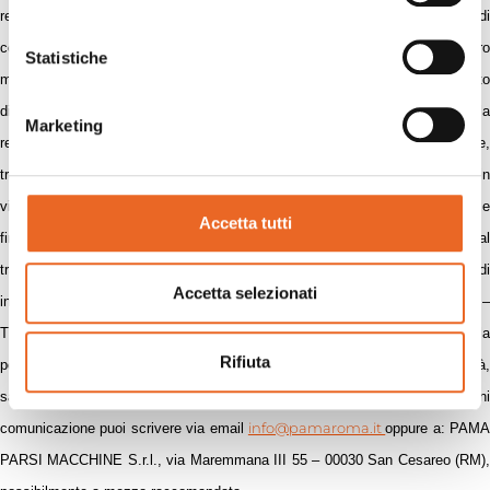
relazione al trattamento dei tuoi dati personali tra i quali: 5.1 il diritto di
conoscere, mediante accesso al registro previsto dal D.L. 196/2003 ovvero
Statistiche
mediante richiesta al responsabile del trattamento, l’esistenza di trattamento
di dati che possono riguardarti; 5.2 il diritto di ottenere l’aggiornamento, la
Marketing
rettifica ovvero l’integrazione dei dati nonché la loro cancellazione,
trasformazione in forma anonima ovvero il loro blocco qualora trattati in
violazione della legge; 5.3 il diritto di opporti al trattamento conforme alle
Accetta tutti
finalità sopra indicate solo per motivi legittimi; 5.4 il diritto di opporti al
trattamento dei dati a fini di informazione commerciale o promozionale, di
Accetta selezionati
invio di materiale pubblicitario o di compimento di ricerche di mercato. 6 –
Titolare del trattamento dei dati è PAMA PARSI MACCHINE S.r.l., nella
Rifiuta
persona che, di volta in volta, ha la legale rappresentanza della società,
salvo che sia nominato un responsabile ai sensi del D.L. 196/2003. Per ogni
info@pamaroma.it
comunicazione puoi scrivere via email
oppure a: PAMA
PARSI MACCHINE S.r.l., via Maremmana III 55 – 00030 San Cesareo (RM),