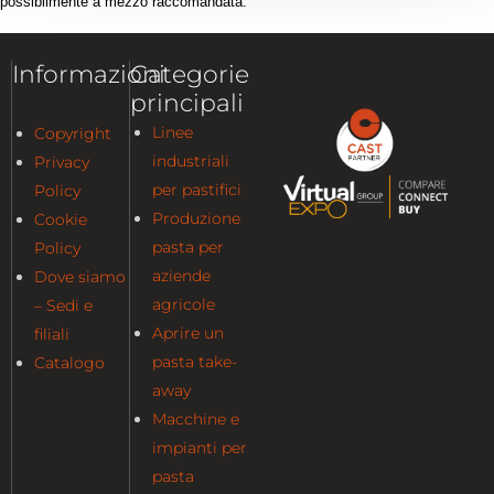
possibilmente a mezzo raccomandata.
Informazioni
Categorie
principali
Linee
Copyright
industriali
Privacy
per pastifici
Policy
Produzione
Cookie
pasta per
Policy
aziende
Dove siamo
agricole
– Sedi e
Aprire un
filiali
pasta take-
Catalogo
away
Macchine e
impianti per
pasta