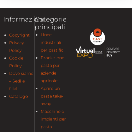
Informazioni
Categorie
principali
Linee
Copyright
industriali
Privacy
per pastifici
Policy
Produzione
Cookie
pasta per
Policy
aziende
Dove siamo
agricole
– Sedi e
Aprire un
filiali
pasta take-
Catalogo
away
Macchine e
impianti per
pasta