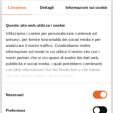
Massimo Parisi per la Pama ha movimentato ed
Consenso
Dettagli
Informazioni sui cookie
illustrato le molteplici funzioni del parco
macchine, affiancato da una grande Francesca
Rivetti per la sezione pizza e dolci Gluten Free.
Questo sito web utilizza i cookie
E’ stata una gradevole giornata, fatta di
Utilizziamo i cookie per personalizzare contenuti ed
annunci, per fornire funzionalità dei social media e per
interventi tecnici mirati per il settore, una
analizzare il nostro traffico. Condividiamo inoltre
deliziosa degustazione di pasta fresca, pizza e
informazioni sul modo in cui utilizzi il nostro sito con i
dolci, tutti rigorosamente senza glutine.
nostri partner che si occupano di analisi dei dati web,
Un ringraziamento sentito alla GRECI che ci ha
pubblicità e social media, i quali potrebbero combinarle
supportato con la fornitura di salse e condimenti
con altre informazioni che hai fornito loro o che hanno
per la pasta fresca e la pizza.
raccolto dal tuo utilizzo dei loro servizi.
Abbiamo ascoltato al termine i tanti progetti che
dimostrano quanto sia importante avvicinarsi
Selezione
Necessari
del
alle persone che vogliono intraprendere attività
consenso
nel settore. Vogliamo condividere la nostra
pluriennale esperienza con tutti coloro che
Preferenze