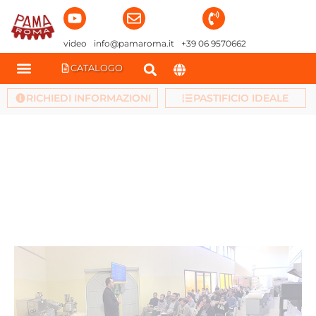
video
info@pamaroma.it
+39 06 9570662
CATALOGO
HOME
>
NEWS
>
Seminario sulla pasta fresca e gastronomia
RICHIEDI INFORMAZIONI
PASTIFICIO IDEALE
senza glutine